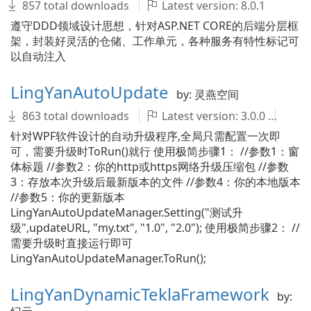
857 total downloads
Latest version: 8.0.1
遵守DDD领域设计思想，针对ASP.NET CORE的后端分层框
架，封装好灵活的仓储、工作单元，各种服务有特性标记可
以自动注入
LingYanAutoUpdate
by: 灵燕空间
863 total downloads
Latest version: 3.0.0
不
针对WPF软件设计的自动升级程序,全局只需配置一次即
可，需要升级时ToRun()就行 使用极简步骤1： //参数1：窗
体标题 //参数2：你的http或https网络升级压缩包 //参数
3：存放本次升级后最新版本的文件 //参数4：你的本地版本
//参数5：你的更新版本
LingYanAutoUpdateManager.Setting("测试升
级",updateURL, "my.txt", "1.0", "2.0"); 使用极简步骤2： //
需要升级时直接运行即可
LingYanAutoUpdateManager.ToRun();
LingYanDynamicTeklaFramework
by: