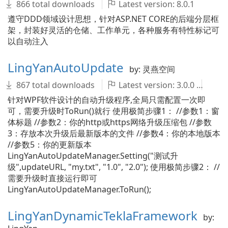
866 total downloads
Latest version: 8.0.1
遵守DDD领域设计思想，针对ASP.NET CORE的后端分层框
架，封装好灵活的仓储、工作单元，各种服务有特性标记可
以自动注入
LingYanAutoUpdate
by: 灵燕空间
867 total downloads
Latest version: 3.0.0
不
针对WPF软件设计的自动升级程序,全局只需配置一次即
可，需要升级时ToRun()就行 使用极简步骤1： //参数1：窗
体标题 //参数2：你的http或https网络升级压缩包 //参数
3：存放本次升级后最新版本的文件 //参数4：你的本地版本
//参数5：你的更新版本
LingYanAutoUpdateManager.Setting("测试升
级",updateURL, "my.txt", "1.0", "2.0"); 使用极简步骤2： //
需要升级时直接运行即可
LingYanAutoUpdateManager.ToRun();
LingYanDynamicTeklaFramework
by: