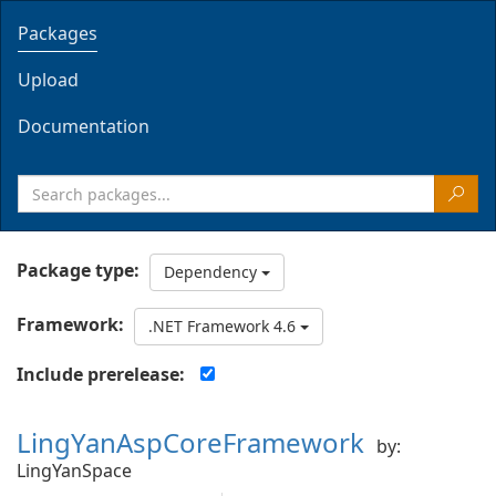
Packages
Upload
Documentation
Package type:
Dependency
Framework:
.NET Framework 4.6
Include prerelease:
LingYanAspCoreFramework
by:
LingYanSpace