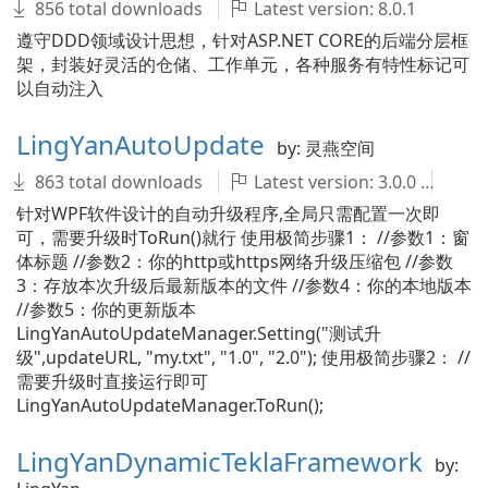
856 total downloads
Latest version: 8.0.1
遵守DDD领域设计思想，针对ASP.NET CORE的后端分层框
架，封装好灵活的仓储、工作单元，各种服务有特性标记可
以自动注入
LingYanAutoUpdate
by: 灵燕空间
863 total downloads
Latest version: 3.0.0
不
针对WPF软件设计的自动升级程序,全局只需配置一次即
可，需要升级时ToRun()就行 使用极简步骤1： //参数1：窗
体标题 //参数2：你的http或https网络升级压缩包 //参数
3：存放本次升级后最新版本的文件 //参数4：你的本地版本
//参数5：你的更新版本
LingYanAutoUpdateManager.Setting("测试升
级",updateURL, "my.txt", "1.0", "2.0"); 使用极简步骤2： //
需要升级时直接运行即可
LingYanAutoUpdateManager.ToRun();
LingYanDynamicTeklaFramework
by: